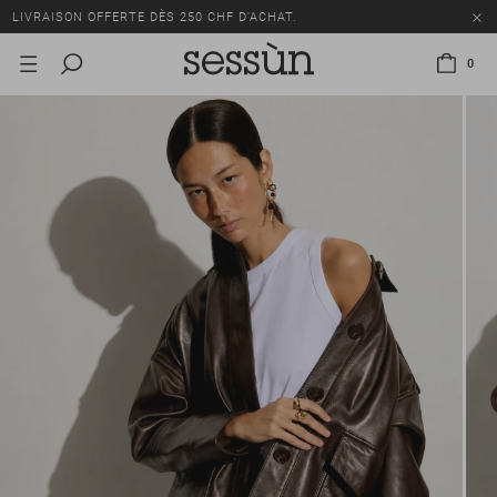
LIVRAISON OFFERTE DÈS 250 CHF D'ACHAT.
TOUS LES PRIX INCLUENT LA TVA ET LES DROITS DE DOUANE.
0
SOLDES : JUSQU'À -50% SUR UNE SÉLECTION D'ARTICLES.
LIVRAISON OFFERTE DÈS 250 CHF D'ACHAT.
TOUS LES PRIX INCLUENT LA TVA ET LES DROITS DE DOUANE.