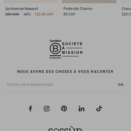
Surchemise
Newport
Porte-clés
Charmy
Chau
209 CHF
-40%
125.40 CHF
89 CHF
329 
NOUS AVONS DES CHOSES À VOUS RACONTER
OK