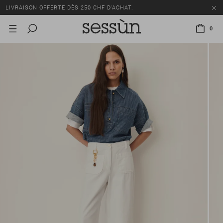
LIVRAISON OFFERTE DÈS 250 CHF D'ACHAT.
TOUS LES PRIX INCLUENT LA TVA ET LES DROITS DE DOUANE.
0
SOLDES : JUSQU'À -50% SUR UNE SÉLECTION D'ARTICLES.
LIVRAISON OFFERTE DÈS 250 CHF D'ACHAT.
TOUS LES PRIX INCLUENT LA TVA ET LES DROITS DE DOUANE.