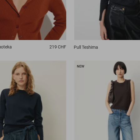
moteka
219 CHF
Pull
Teshima
NEW