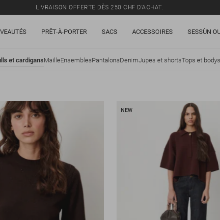
LIVRAISON OFFERTE DÈS 250 CHF D'ACHAT.
TOUS LES PRIX INCLUENT LA TVA ET LES DROITS DE DOUANE.
VEAUTÉS
PRÊT-À-PORTER
SACS
ACCESSOIRES
SESSÙN OU
SOLDES : JUSQU'À -50% SUR UNE SÉLECTION D'ARTICLES.
LIVRAISON OFFERTE DÈS 250 CHF D'ACHAT.
lls et cardigans
Maille
Ensembles
Pantalons
Denim
Jupes et shorts
Tops et body
TOUS LES PRIX INCLUENT LA TVA ET LES DROITS DE DOUANE.
NEW