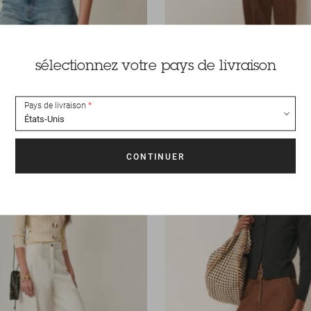
sélectionnez votre pays de livraison
nches
Pull
Horizonte
219 CHF
-50
169 CHF
-50%
84.50 CHF
Pays de livraison