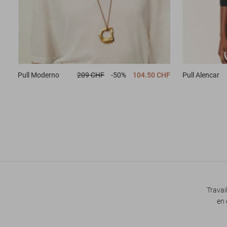
Pull
Moderno
209 CHF
-50%
104.50 CHF
Pull
Alencar
Travai
en 