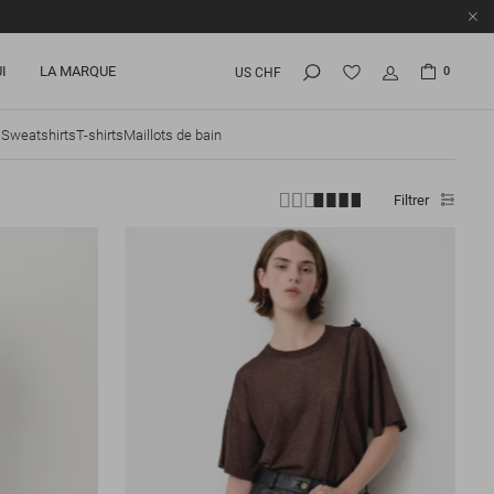
I
LA MARQUE
0
US CHF
s
Sweatshirts
T-shirts
Maillots de bain
Filtrer