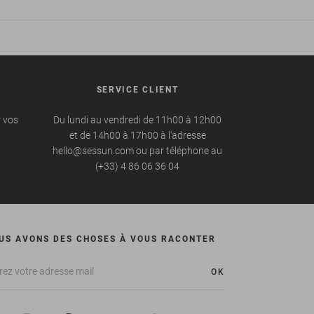
SERVICE CLIENT
r vos
Du lundi au vendredi de 11h00 à 12h00
et de 14h00 à 17h00 à l'adresse
hello@sessun.com ou par téléphone au
(+33) 4 86 06 36 04
US AVONS DES CHOSES À VOUS RACONTER
OK