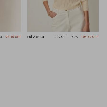
0%
94.50 CHF
Pull
Alencar
209 CHF
-50%
104.50 CHF