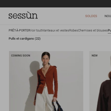
SOLDES
NOU
Voir tout
Manteaux et vestes
Robes
Chemises et blouses
Pu
PRÊT-À-PORTER
Pulls et cardigans
(22)
COMING SOON
NEW