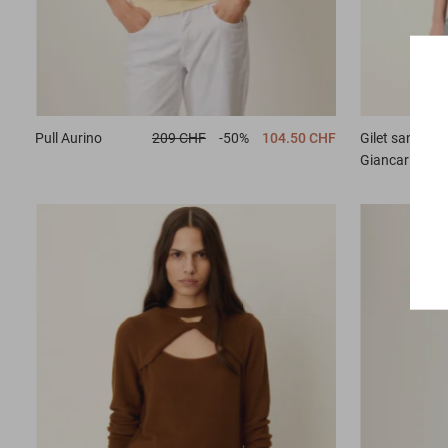
Pull
Aurino
209 CHF
-50%
104.50 CHF
Gilet sans ma
Giancarlo