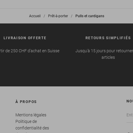
Accueil
>
Prêt-à-porter
>
Pulls et cardigans
LIVRAISON OFFERTE
RETOURS SIMPLIFIÉS
tir de 250 CHF d'achat en Suisse
Jusqu'à 15 jours pour retourne
articles
NO
À PROPOS
Mentions légales
Politique de
confidentialité des