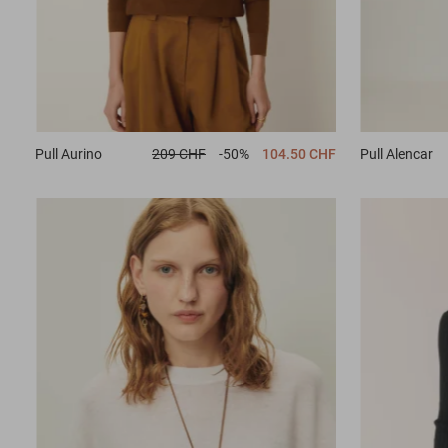
Pull
Aurino
209 CHF
-50%
104.50 CHF
Pull
Alencar