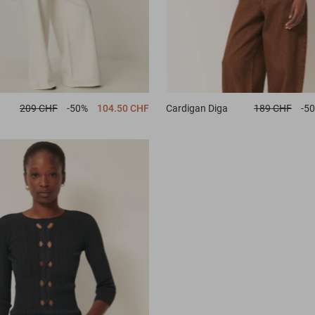
209 CHF
-50%
104.50 CHF
Cardigan
Diga
189 CHF
-5