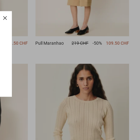
%
109.50 CHF
Pull
Maranhao
219 CHF
-50%
109.50 CHF