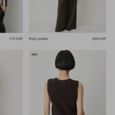
179 CHF
Pull
London
209 CHF
NEW