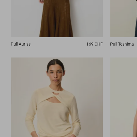
Pull
Auriss
169 CHF
Pull
Teshima