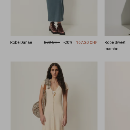
Robe
Danae
209 CHF
-20%
167.20 CHF
Robe
Sweet
mambo