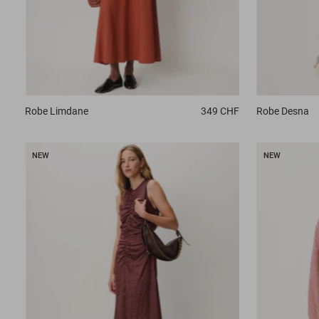
Robe
Limdane
349 CHF
Robe
Desna
NEW
NEW