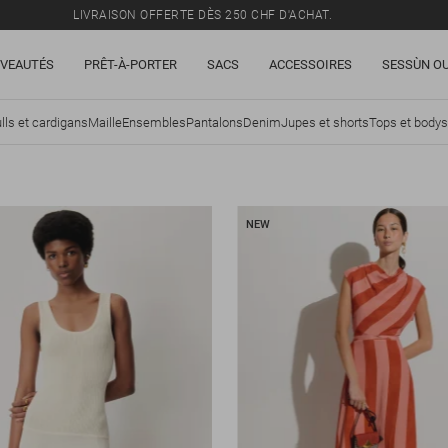
LIVRAISON OFFERTE DÈS 250 CHF D'ACHAT.
TOUS LES PRIX INCLUENT LA TVA ET LES DROITS DE DOUANE.
VEAUTÉS
PRÊT-À-PORTER
SACS
ACCESSOIRES
SESSÙN OU
SOLDES : JUSQU'À -50% SUR UNE SÉLECTION D'ARTICLES.
LIVRAISON OFFERTE DÈS 250 CHF D'ACHAT.
lls et cardigans
Maille
Ensembles
Pantalons
Denim
Jupes et shorts
Tops et bodys
TOUS LES PRIX INCLUENT LA TVA ET LES DROITS DE DOUANE.
NEW