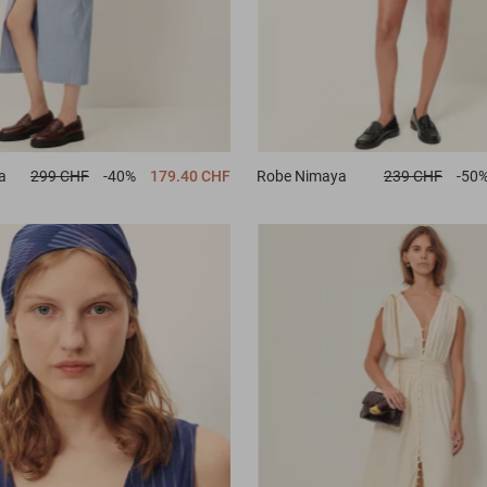
a
299 CHF
-40%
179.40 CHF
Robe
Nimaya
239 CHF
-50