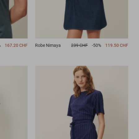
%
167.20 CHF
Robe
Nimaya
239 CHF
-50%
119.50 CHF