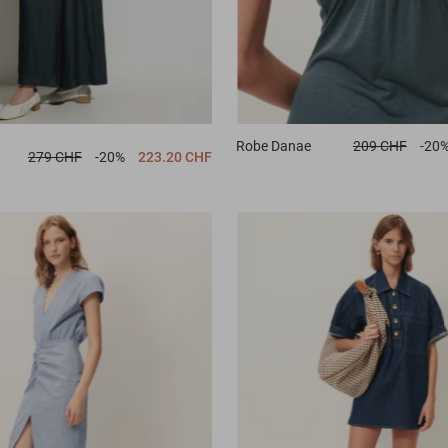
Robe
Danae
209 CHF
-20
279 CHF
-20%
223.20 CHF