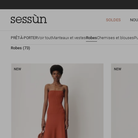
SOLDES
NOU
Voir tout
Manteaux et vestes
Robes
Chemises et blouses
Pu
PRÊT-À-PORTER
Robes
(73)
NEW
NEW