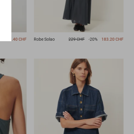
%
221.40 CHF
Robe
Solao
229 CHF
-20%
183.20 CHF