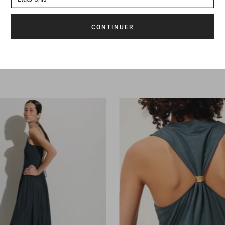
th
289 CHF
Robe
Sabia
369 CHF
-40