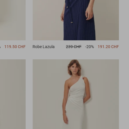
%
119.50 CHF
Robe
Lazula
239 CHF
-20%
191.20 CHF