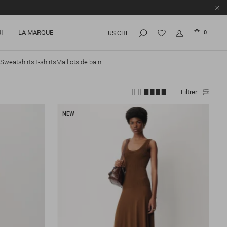
I
LA MARQUE
0
US CHF
Sweatshirts
T-shirts
Maillots de bain
Filtrer
NEW