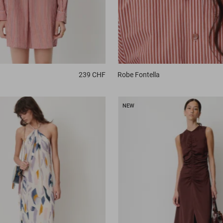
239 CHF
Robe
Fontella
NEW