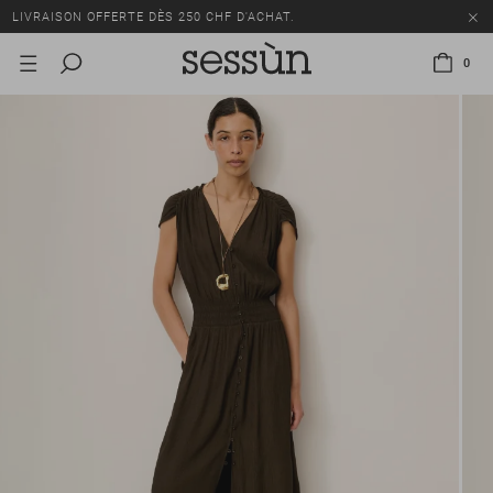
LIVRAISON OFFERTE DÈS 250 CHF D'ACHAT.
TOUS LES PRIX INCLUENT LA TVA ET LES DROITS DE DOUANE.
0
SOLDES : JUSQU'À -50% SUR UNE SÉLECTION D'ARTICLES.
LIVRAISON OFFERTE DÈS 250 CHF D'ACHAT.
TOUS LES PRIX INCLUENT LA TVA ET LES DROITS DE DOUANE.