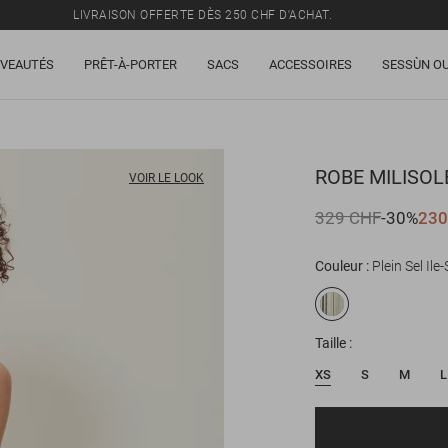
LIVRAISON OFFERTE DÈS 250 CHF D'ACHAT.
TOUS LES PRIX INCLUENT LA TVA ET LES DROITS DE DOUANE.
VEAUTÉS
PRÊT-À-PORTER
SACS
ACCESSOIRES
SESSÙN OU
SOLDES : JUSQU'À -50% SUR UNE SÉLECTION D'ARTICLES.
LIVRAISON OFFERTE DÈS 250 CHF D'ACHAT.
TOUS LES PRIX INCLUENT LA TVA ET LES DROITS DE DOUANE.
ROBE
MILISOL
VOIR LE LOOK
329 CHF
-30%
230
Couleur
Plein Sel Ile
Taille
XS
S
M
L