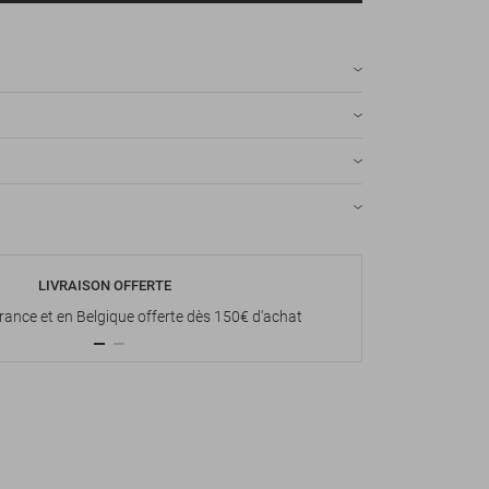
LIVRAISON OFFERTE
P
France et en Belgique offerte dès 150€ d'achat
Paiement