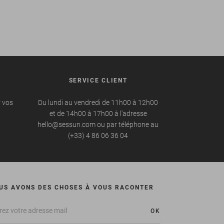
SERVICE CLIENT
r vos
Du lundi au vendredi de 11h00 à 12h00
et de 14h00 à 17h00 à l'adresse
hello@sessun.com ou par téléphone au
(+33) 4 86 06 36 04
US AVONS DES CHOSES À VOUS RACONTER
OK