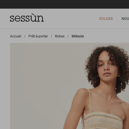
SOLDES
NOU
Accueil
>
Prêt-à-porter
>
Robes
>
Milisole