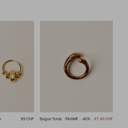
o
89 CHF
Bague
Tonia
79 CHF
-40%
47.40 CHF