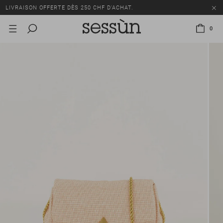
LIVRAISON OFFERTE DÈS 250 CHF D'ACHAT.
TOUS LES PRIX INCLUENT LA TVA ET LES DROITS DE DOUANE.
0
SOLDES : JUSQU'À -50% SUR UNE SÉLECTION D'ARTICLES.
LIVRAISON OFFERTE DÈS 250 CHF D'ACHAT.
TOUS LES PRIX INCLUENT LA TVA ET LES DROITS DE DOUANE.