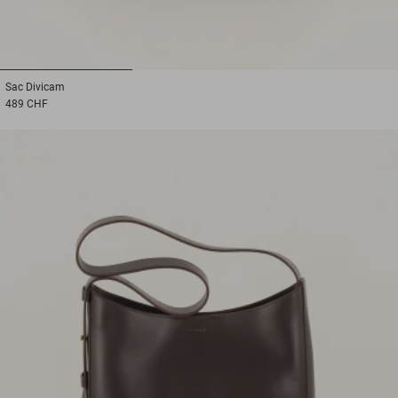
1
2
3
Sac
Divicam
489 CHF