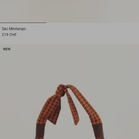
1
2
3
Sac
Minilango
219 CHF
NEW