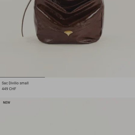
1
2
3
Sac
Divilio small
449 CHF
NEW