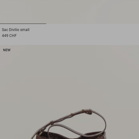
1
2
3
Sac
Divilio small
449 CHF
NEW