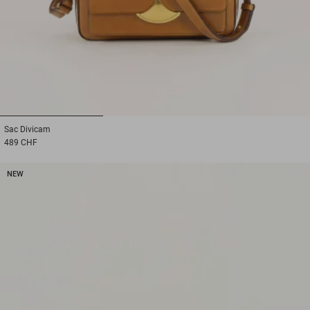
1
2
3
Sac
Divicam
489 CHF
NEW