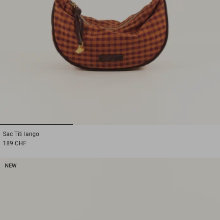
1
2
3
Sac
Titi lango
189 CHF
NEW