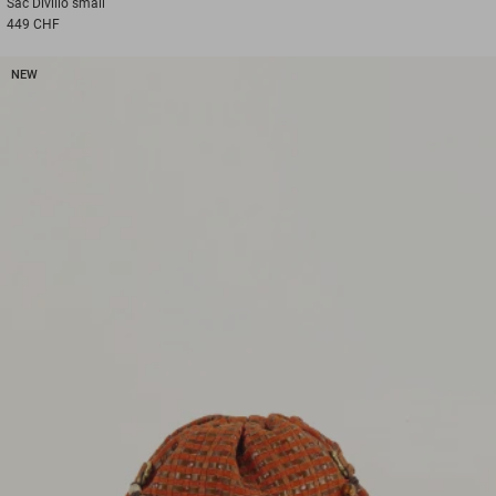
Sac
Divilio small
449 CHF
NEW