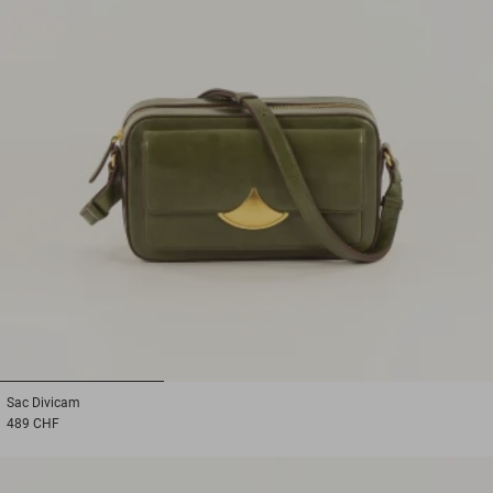
1
2
3
Sac
Divicam
489 CHF