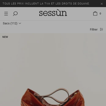
TOUS LES PRIX INCLUENT LA TVA ET LES DROITS DE DOUANE.
SOLDES : JUSQU'À -50% SUR UNE SÉLECTION D'ARTICLES.
0
LIVRAISON OFFERTE DÈS 250 CHF D'ACHAT.
Sacs
(112)
TOUS LES PRIX INCLUENT LA TVA ET LES DROITS DE DOUANE.
Filtrer
NEW