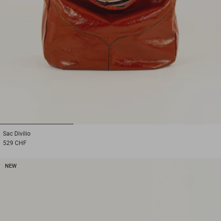
1
2
3
Sac
Divilio
529 CHF
NEW