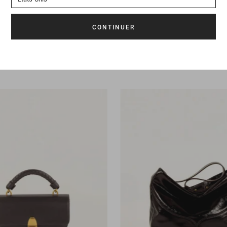
489 CHF
Sac
Divicam