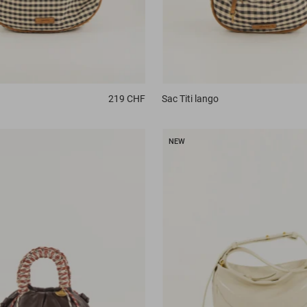
Sac
Titi lango
219 CHF
NEW