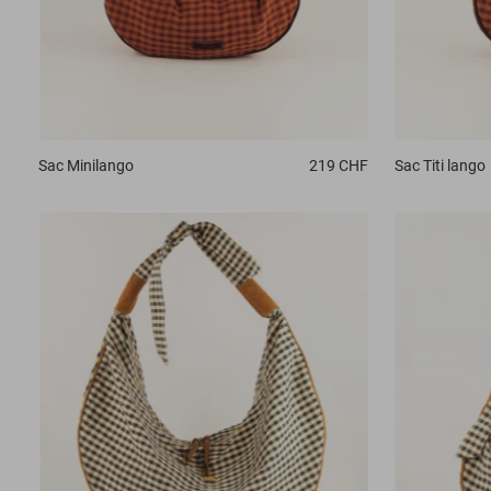
Sac
Minilango
219 CHF
Sac
Titi lango