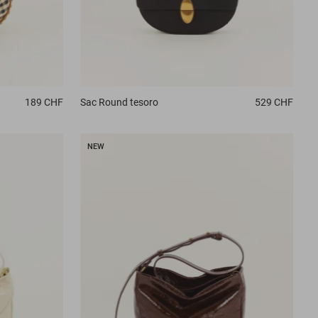
189 CHF
Sac
Round tesoro
529 CHF
NEW