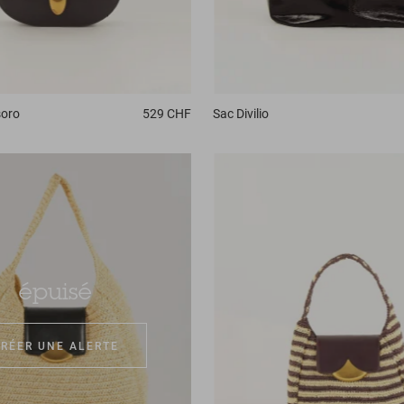
soro
529 CHF
Sac
Divilio
épuisé
CRÉER UNE ALERTE