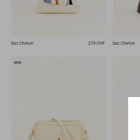
Sac
Chaton
279 CHF
Sac
Chaton
NEW