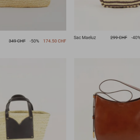
Sac
Maeluz
299 CHF
-40
349 CHF
-50%
174.50 CHF