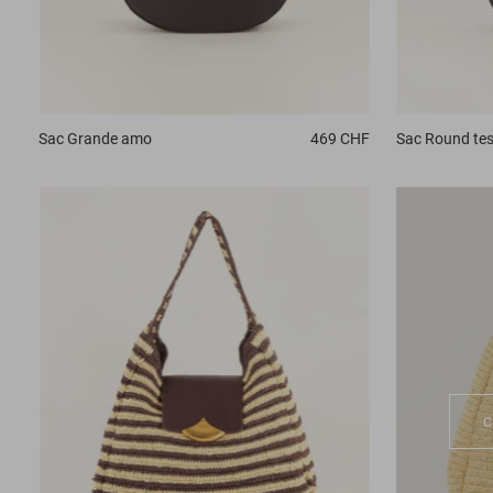
Sac
Grande amo
469 CHF
Sac
Round te