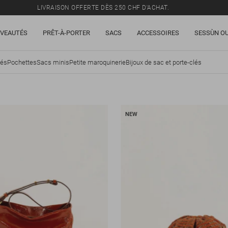
LIVRAISON OFFERTE DÈS 250 CHF D'ACHAT.
TOUS LES PRIX INCLUENT LA TVA ET LES DROITS DE DOUANE.
VEAUTÉS
PRÊT-À-PORTER
SACS
ACCESSOIRES
SESSÙN OU
SOLDES : JUSQU'À -50% SUR UNE SÉLECTION D'ARTICLES.
LIVRAISON OFFERTE DÈS 250 CHF D'ACHAT.
sés
Pochettes
Sacs minis
Petite maroquinerie
Bijoux de sac et porte-clés
TOUS LES PRIX INCLUENT LA TVA ET LES DROITS DE DOUANE.
NEW