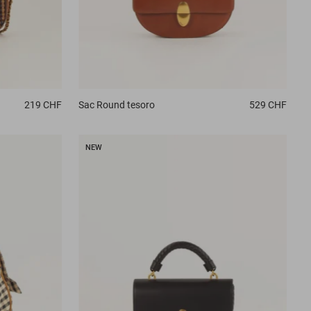
219 CHF
Sac
Round tesoro
529 CHF
NEW