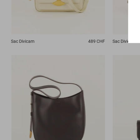
Sac
Divicam
489 CHF
Sac
Divicam