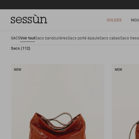
SOLDES
NOU
Voir tout
Sacs bandoulières
Sacs porté épaule
Sacs cabas
Sacs tres
SACS
Sacs
(112)
NEW
NEW