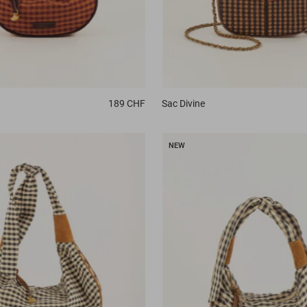
189 CHF
Sac
Divine
NEW