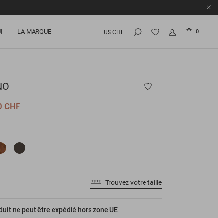
I
LA MARQUE
0
US CHF
NO
0 CHF
e
Trouvez votre taille
duit ne peut être expédié hors zone UE