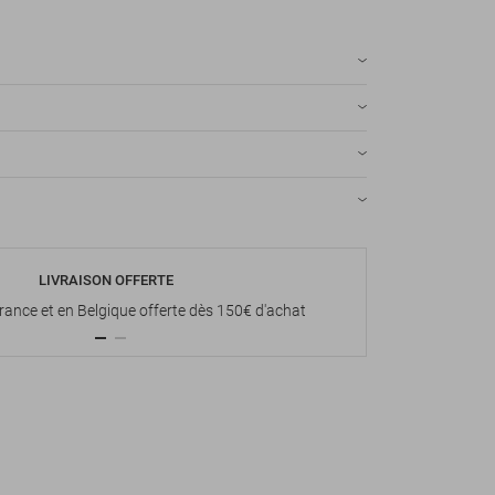
LIVRAISON OFFERTE
P
France et en Belgique offerte dès 150€ d'achat
Paiement