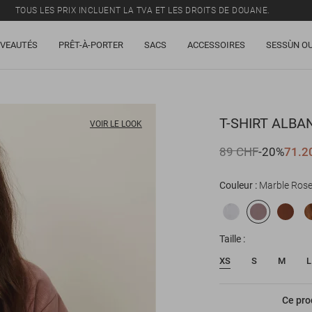
TOUS LES PRIX INCLUENT LA TVA ET LES DROITS DE DOUANE.
SOLDES : JUSQU'À -50% SUR UNE SÉLECTION D'ARTICLES.
VEAUTÉS
PRÊT-À-PORTER
SACS
ACCESSOIRES
SESSÙN OU
LIVRAISON OFFERTE DÈS 250 CHF D'ACHAT.
TOUS LES PRIX INCLUENT LA TVA ET LES DROITS DE DOUANE.
T-SHIRT
ALBA
VOIR LE LOOK
89 CHF
-20%
71.2
Couleur
Marble Ros
Taille
XS
S
M
L
Ce pro