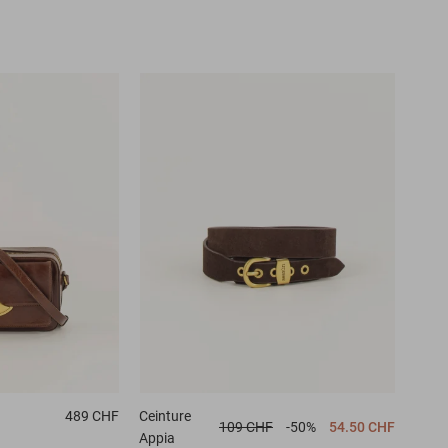
489 CHF
Ceinture
109 CHF
-50%
54.50 CHF
Appia