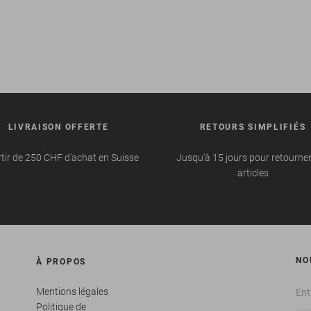
LIVRAISON OFFERTE
RETOURS SIMPLIFIÉS
tir de 250 CHF d'achat en Suisse
Jusqu'à 15 jours pour retourne
articles
NO
À PROPOS
Mentions légales
Politique de