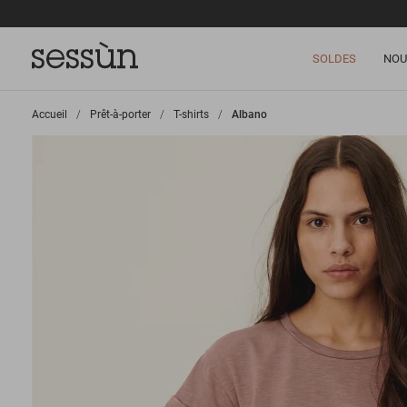
SOLDES
NOU
Accueil
>
Prêt-à-porter
>
T-shirts
>
Albano