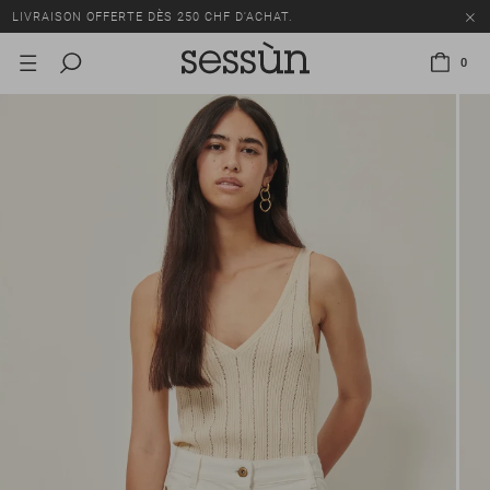
LIVRAISON OFFERTE DÈS 250 CHF D'ACHAT.
TOUS LES PRIX INCLUENT LA TVA ET LES DROITS DE DOUANE.
0
SOLDES : JUSQU'À -50% SUR UNE SÉLECTION D'ARTICLES.
LIVRAISON OFFERTE DÈS 250 CHF D'ACHAT.
TOUS LES PRIX INCLUENT LA TVA ET LES DROITS DE DOUANE.