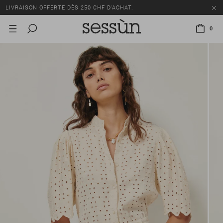
LIVRAISON OFFERTE DÈS 250 CHF D'ACHAT.
TOUS LES PRIX INCLUENT LA TVA ET LES DROITS DE DOUANE.
0
SOLDES : JUSQU'À -50% SUR UNE SÉLECTION D'ARTICLES.
LIVRAISON OFFERTE DÈS 250 CHF D'ACHAT.
TOUS LES PRIX INCLUENT LA TVA ET LES DROITS DE DOUANE.