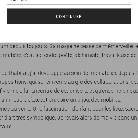
nt tu as découvert le verre et comment ton parcours av
um depuis toujours. Sa magie ne cesse de m’émerveiller e
e matière, c’est se rendre poète, alchimiste, travailleuse 
lle de l’habitat, j’ai développé au sein de mon atelier, depuis
ropositions, qui se réinvente au gré des collaborations, de
 vienne à la rencontre de cet univers, et qu’ensemble nou
 un meuble d’exception, voire un bijou, des mobiles…
menée au verre. Une fascination d’enfant pour les lieux sacré
r d’art très symbolique. Je rêvais alors de ma vie dans un a
veaux.