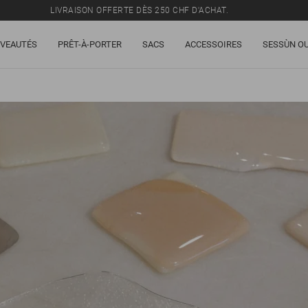
TOUS LES PRIX INCLUENT LA TVA ET LES DROITS DE DOUANE.
SOLDES : JUSQU'À -50% SUR UNE SÉLECTION D'ARTICLES.
VEAUTÉS
PRÊT-À-PORTER
SACS
ACCESSOIRES
SESSÙN OU
LIVRAISON OFFERTE DÈS 250 CHF D'ACHAT.
TOUS LES PRIX INCLUENT LA TVA ET LES DROITS DE DOUANE.