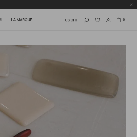
I
LA MARQUE
0
US CHF