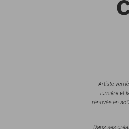
C
Artiste verri
lumière et l
rénovée en août
Dans ses créat